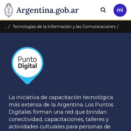
Pasar al contenido principal
Presidencia
Buscar
Ir
a
de
Mi
…
Tecnologías de la Información y las Comunicaciones
Arg
la
Nación
La iniciativa de capacitación tecnológica
más extensa de la Argentina. Los Puntos
Digitales forman una red que brindan
conectividad, capacitaciones, talleres y
actividades culturales para personas de